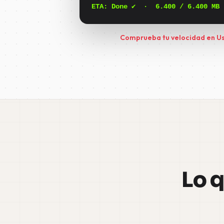
ETA:
Done ✔
·
6.400
/ 6.400 MB
Comprueba tu velocidad en U
Lo q