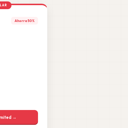
LAR
Ahorra 50%
imited →