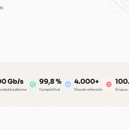
es
00 Gb/s
99,8 %
4.000+
100
ocidad backbone
Completitud
Días de retención
Grupos d