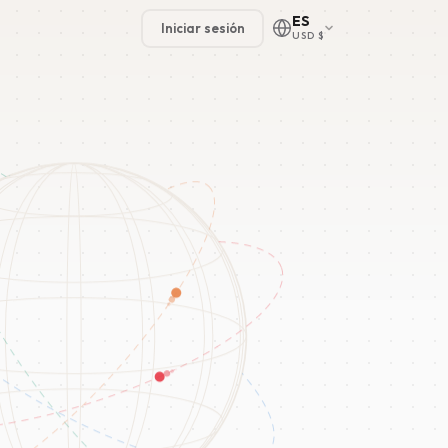
ES
Iniciar sesión
USD $
🇳🇱
🇬🇧
🇩🇪
🇫🇷
🇪🇸