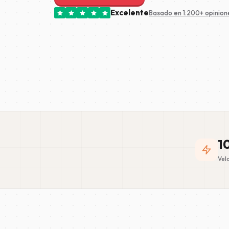
Excelente
Basado en 1.200+ opinion
1
Vel