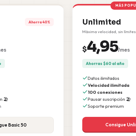
MÁS POPU
Unlimited
Ahorra 40%
Máxima velocidad, sin límites
4,95
$
mes
/mes
o
Ahorras
$
60
al año
Datos ilimitados
Velocidad ilimitada
100 conexiones
n 🏖️
Pausar suscripción 🏖️
m
Soporte premium
Consigue Unl
gue Basic 50