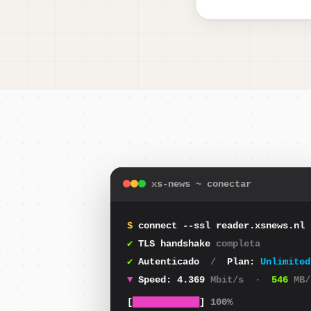
xs-news ~ conectar
$
connect --ssl reader.xsnews.nl 
✔
TLS handshake
completa
✔
Autenticado
/
Plan:
Unlimited
▼
Speed:
4.099
Mbit/s
·
512
MB/
[
████████████
]
100%