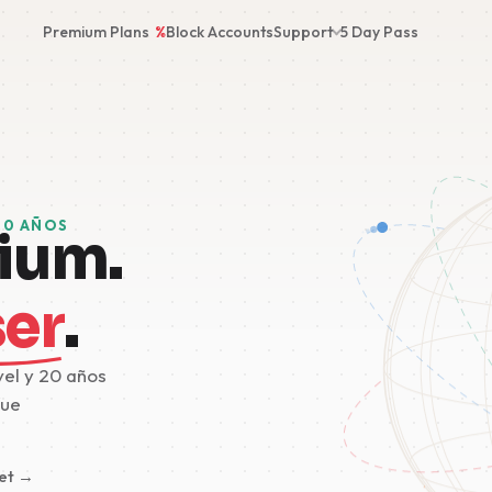
Premium Plans
%
Block Accounts
Support
5 Day Pass
20 AÑOS
ium.
ser
.
vel y 20 años
fue
et →