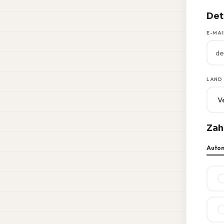
Det
E-MAI
LAND
Zah
Autom