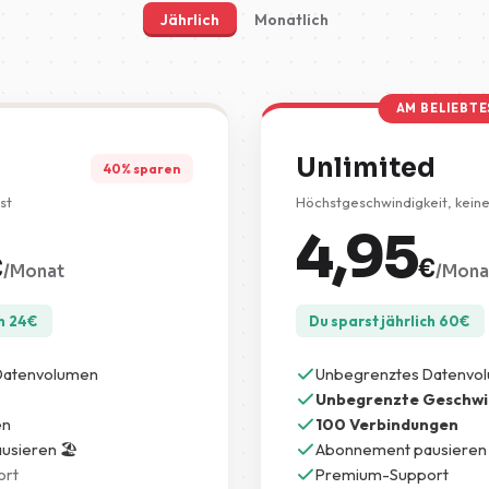
Jährlich
Monatlich
AM BELIEBT
Unlimited
40% sparen
st
Höchstgeschwindigkeit, kein
4,95
€
€
/Monat
/Mona
h
24
€
Du sparst jährlich
60
€
Datenvolumen
Unbegrenztes Datenvo
Unbegrenzte Geschwi
en
100 Verbindungen
sieren 🏖️
Abonnement pausieren 
ort
Premium-Support