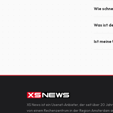
Je nach ge
Newsreader
Wie schnel
ein Abonne
Mindestlau
Sobald dein
von einem 
Was ist d
innerhalb w
Information
Basic 50 bi
Ist meine
50 gleichz
Geschwindig
Ja. Wir emp
idealen Wah
deine Verb
Gerät und 
Privatsphär
XS News ist ein Usenet-Anbieter, der seit über 20 Jah
von einem Rechenzentrum in der Region Amsterdam a