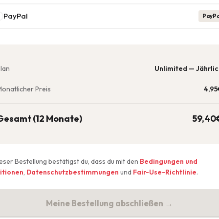
PayPal
PayPa
lan
Unlimited — Jährli
onatlicher Preis
4,95
Gesamt (12 Monate)
59,40
ieser Bestellung bestätigst du, dass du mit den
Bedingungen und
itionen
,
Datenschutzbestimmungen
und
Fair-Use-Richtlinie
.
Meine Bestellung abschließen →