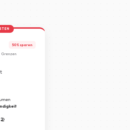
ESTEN
50% sparen
e Grenzen
t
lumen
ndigkeit
🏖️