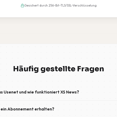
Gesichert durch 256-Bit-TLS/SSL-Verschlüsselung
Häufig gestellte Fragen
as Usenet und wie funktioniert XS News?
 ein weltweites Netzwerk von Newsgroups, das sowohl Diskussionsg
 ein Abonnement erhalten?
-Newsgroups umfasst. XS News bietet dir einen sicheren und schnel
etzwerk. Nachdem wir dein Konto aktiviert haben, stelle mit einem