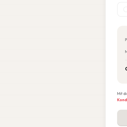
P
M
Mit d
Kond