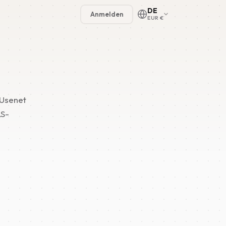
DE
Anmelden
EUR €
🇳🇱
 Usenet
🇬🇧
LS-
🇩🇪
🇫🇷
🇪🇸