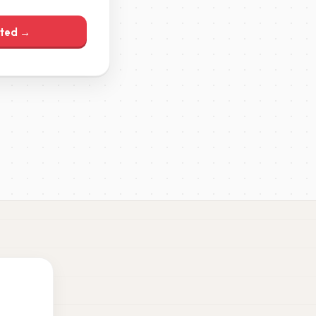
ited →