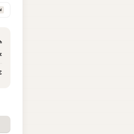
l
ch
€
€