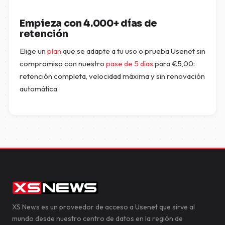
Empieza con 4.000+ días de
retención
Elige un
plan
que se adapte a tu uso o prueba Usenet sin
compromiso con nuestro
pase de 5 días
para
€
5,00
:
retención completa, velocidad máxima y sin renovación
automática.
XS News es un proveedor de acceso a Usenet que sirve al
mundo desde nuestro centro de datos en la región de