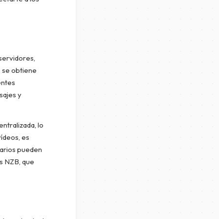
servidores,
, se obtiene
entes
sajes y
ntralizada, lo
ídeos, es
uarios pueden
os NZB, que