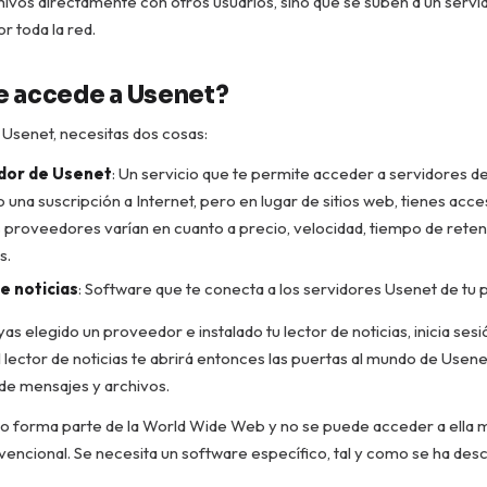
vos directamente con otros usuarios, sino que se suben a un servid
or toda la red.
 accede a Usenet?
Usenet, necesitas dos cosas:
dor de Usenet
: Un servicio que te permite acceder a servidores d
 una suscripción a Internet, pero en lugar de sitios web, tienes acc
s proveedores varían en cuanto a precio, velocidad, tiempo de reten
s.
e noticias
: Software que te conecta a los servidores Usenet de tu
as elegido un proveedor e instalado tu lector de noticias, inicia sesi
l lector de noticias te abrirá entonces las puertas al mundo de Usen
de mensajes y archivos.
o forma parte de la World Wide Web y no se puede acceder a ella 
ncional. Se necesita un software específico, tal y como se ha desc