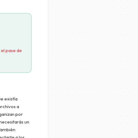
 el pase de
e existía
archivos a
ganizan por
 necesitarás un
 También
ctarte a los