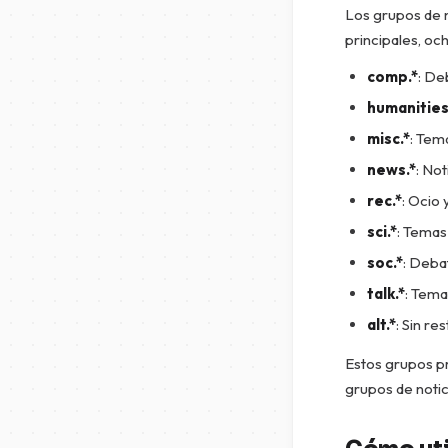
Los grupos de n
principales, oc
comp.*
: De
humanities
misc.*
: Tem
news.*
: No
rec.*
: Ocio
sci.*
: Temas 
soc.*
: Deba
talk.*
: Tema
alt.*
: Sin re
Estos grupos pr
grupos de notic