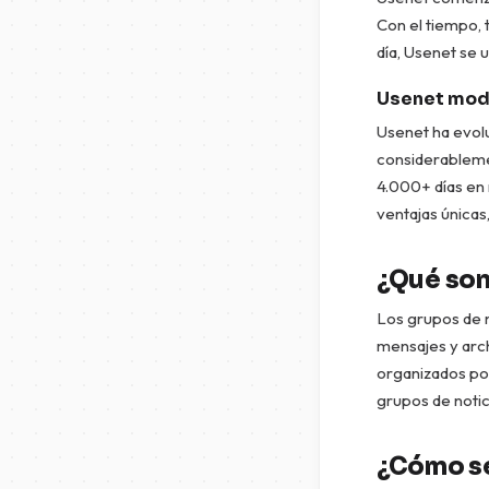
Con el tiempo,
día, Usenet se 
Usenet mod
Usenet ha evol
considerableme
4.000+ días en
ventajas únicas
¿Qué son
Los grupos de n
mensajes y arch
organizados por
grupos de notic
¿Cómo se