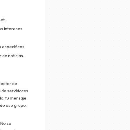
et.
us intereses.
 específicos.
 de noticias.
 lector de
a de servidores
do, tu mensaje
s de ese grupo,
 No se