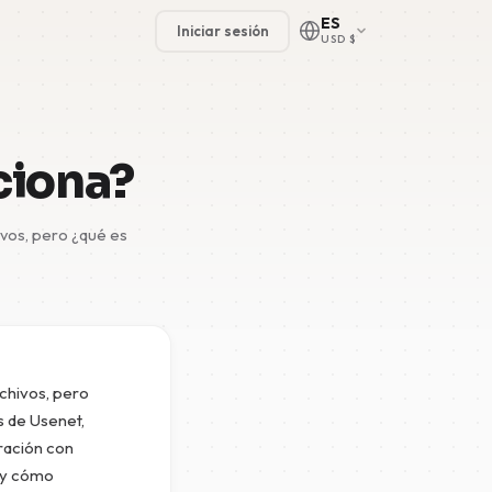
ES
Iniciar sesión
USD $
ciona?
ivos, pero ¿qué es
🇳🇱
🇬🇧
🇩🇪
🇫🇷
chivos, pero
🇪🇸
s de Usenet,
ración con
i y cómo