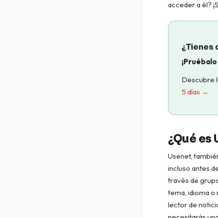
acceder a él? ¡
¿Tienes 
¡Pruébalo
Descubre lo
5 días →
¿Qué es 
Usenet, tambié
incluso antes d
través de grup
tema, idioma o 
lector de notic
necesitarás un