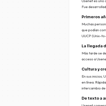
Usenet es uno d
Fue desarrollad
Primeros añ
Muchas persona
que podían comu
UUCP (Unix-to-U
La llegada 
Más tarde se d
acceso a Usenet
Cultura y c
En sus inicios,
en línea. Rápid
intercambio de 
De texto a a
Usenet comenzó