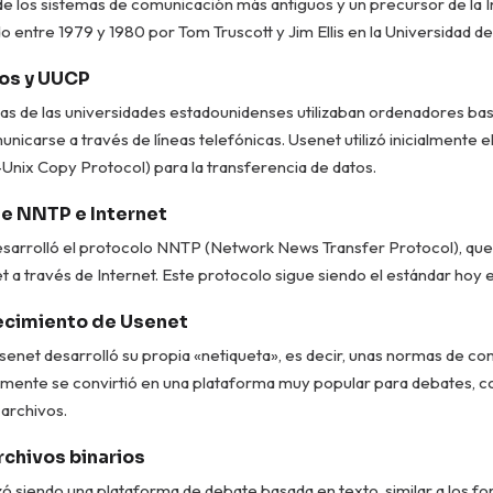
e los sistemas de comunicación más antiguos y un precursor de la In
o entre 1979 y 1980 por Tom Truscott y Jim Ellis en la Universidad d
os y UUCP
s de las universidades estadounidenses utilizaban ordenadores ba
nicarse a través de líneas telefónicas. Usenet utilizó inicialmente e
nix Copy Protocol) para la transferencia de datos.
de NNTP e Internet
esarrolló el protocolo NNTP (Network News Transfer Protocol), que 
 a través de Internet. Este protocolo sigue siendo el estándar hoy e
recimiento de Usenet
 Usenet desarrolló su propia «netiqueta», es decir, unas normas de 
amente se convirtió en una plataforma muy popular para debates, co
archivos.
rchivos binarios
 siendo una plataforma de debate basada en texto, similar a los f