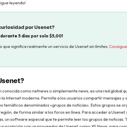
Sigue leyendo!
curiosidad por Usenet?
 durante 5 días por solo
$
5,00
!
 que significa realmente un servicio de Usenet sin límites.
Consigue
Usenet?
n conocida como netnews o simplemente news, es una red global qu
e la Internet moderna. Permite a los usuarios compartir mensajes y 
os temáticos denominados «grupos de noticias». Estos grupos se or
región, de forma similar a los foros en línea. Para acceder a Usenet,
ias, un software especial que te permite leer los grupos de noticias.
a suscripción con un proveedor de Usenet, como XS News, para cone