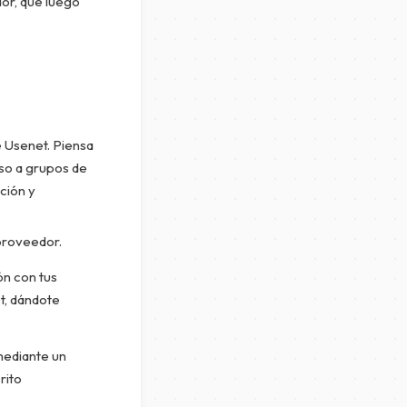
or, que luego
e Usenet. Piensa
eso a grupos de
ción y
 proveedor.
ón con tus
et, dándote
mediante un
rito