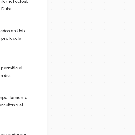
ternet actual.
e Duke.
sados en Unix
l protocolo
permitía el
n día.
comportamiento
nsultas y el
oros modernos.