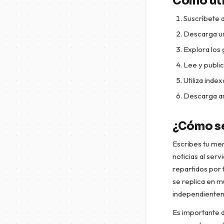
Cómo util
Suscríbete 
Descarga un
Explora los 
Lee y public
Utiliza ind
Descarga ar
¿Cómo se
Escribes tu men
noticias al ser
repartidos por 
se replica en m
independientem
Es importante 