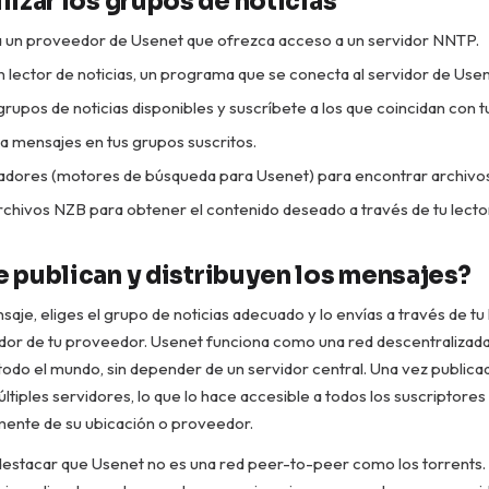
izar los grupos de noticias
a un proveedor de Usenet que ofrezca acceso a un servidor NNTP.
 lector de noticias, un programa que se conecta al servidor de Usen
grupos de noticias disponibles y suscríbete a los que coincidan con t
a mensajes en tus grupos suscritos.
exadores (motores de búsqueda para Usenet) para encontrar archivos
chivos NZB para obtener el contenido deseado a través de tu lector
 publican y distribuyen los mensajes?
saje, eliges el grupo de noticias adecuado y lo envías a través de tu
vidor de tu proveedor. Usenet funciona como una red descentralizad
todo el mundo, sin depender de un servidor central. Una vez publica
últiples servidores, lo que lo hace accesible a todos los suscriptore
ente de su ubicación o proveedor.
destacar que Usenet no es una red peer-to-peer como los torrents.