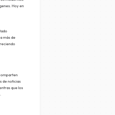
ágenes. Hoy en
tado
 a más de
freciendo
s comparten
s de noticias
entras que los
.