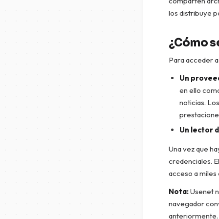
comparten archi
los distribuye p
¿Cómo se
Para acceder a 
Un provee
en ello como
noticias. Lo
prestacione
Un lector d
Una vez que hay
credenciales. E
acceso a miles 
Nota:
Usenet n
navegador conve
anteriormente.