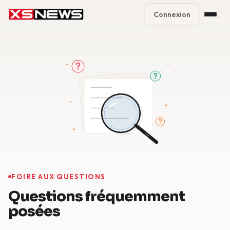
Connexion
Premium Plans
%
Block Accounts
Support
Contact
FAQ
5 Day Pass
FOIRE AUX QUESTIONS
Questions fréquemment
posées