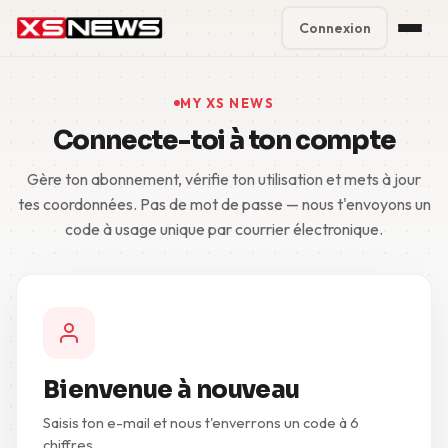
Connexion
Premium Plans
%
MY XS NEWS
Connecte-toi à ton compte
Block Accounts
Gère ton abonnement, vérifie ton utilisation et mets à jour
Support
tes coordonnées. Pas de mot de passe — nous t'envoyons un
code à usage unique par courrier électronique.
Contact
FAQ
5 Day Pass
Bienvenue à nouveau
Saisis ton e-mail et nous t'enverrons un code à 6
chiffres.