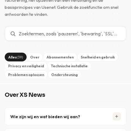
facturering, het opzetten van een verbinding en de
basisprincipes van Usenet. Gebruik de zoekfunctie om snel
antwoorden te vinden.
Alles
Over
Abonnementen
Snelheid en gebruik
(39)
Privacy en veiligheid
Technische installatie
Problemen oplossen
Ondersteuning
Over XS News
Wie zijn wij en wat bieden wij aan?
XS News is een gerenommeerde Usenet-provider die