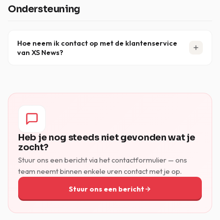
onjuiste of verouderde serverinstellingen. Zorg ervoor
Ondersteuning
dat je
met TLS/SSL op poort
reader.xsnews.nl
. Controleer het logboek van je nieuwslezer voor
563
meer informatie.
Hoe neem ik contact op met de klantenservice
van XS News?
Je kunt ons bereiken via de
Pagina Ondersteuning &
Contact
of door een e-mail te sturen naar
support
[at] xsnews.nl
. Vermeld bij het contact opnemen met
de helpdesk je klantnaam, server, poort en het aantal
verbindingen, zodat wij je probleem sneller kunnen
oplossen.
Heb je nog steeds niet gevonden wat je
zocht?
Stuur ons een bericht via het contactformulier — ons
team neemt binnen enkele uren contact met je op.
Stuur ons een bericht